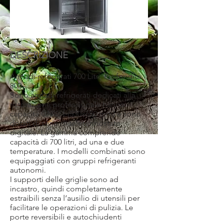
DESCRIZIONE
Armadi refrigerati 700 Litri, Profondità
800
Sono armadi refrigerati dedicati alla
ristorazione professionale hanno
capacità GN 2/1 (530x650 mm) e sono
dotati di serie di teletermostato
digitale. La gamma comprende
capacità di 700 litri, ad una e due
temperature. I modelli combinati sono
equipaggiati con gruppi refrigeranti
autonomi.
I supporti delle griglie sono ad
incastro, quindi completamente
estraibili senza l’ausilio di utensili per
facilitare le operazioni di pulizia. Le
porte reversibili e autochiudenti