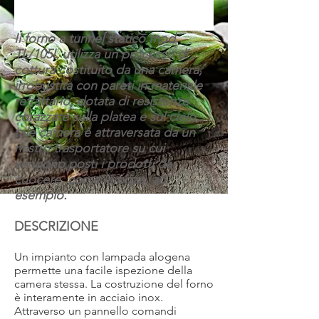
Il forno a tunnel statico mod.
TL/105L utilizza un processo di
cottura costituito da una camera,
irrobustita con pareti in materiale
refrattario, dotata di resistenze
corazzate sulla platea e sul cielo;
tale camera è attraversata da un
nastro trasportatore su cui
vengono posti i prodotti da
cuocere, come la pizza, ad
esempio.
DESCRIZIONE
Un impianto con lampada alogena
permette una facile ispezione della
camera stessa. La costruzione del forno
è interamente in acciaio inox.
Attraverso un pannello comandi