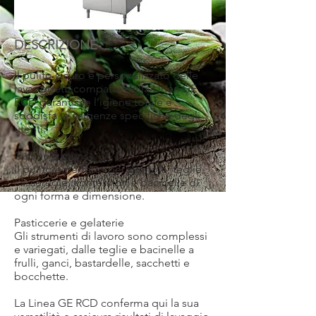
DESCRIZIONE
Il pulito sicuro e personalizzato delle
lavaoggetti compatte della Linea GE
RCD garantisce l’igiene totale e
soddisfa le esigenze specifiche degli
utenti.
Cucine e mense
Il pulito è perfetto per pentole, teglie,
casseruole, contenitori e bacinelle di
ogni forma e dimensione.
Pasticcerie e gelaterie
Gli strumenti di lavoro sono complessi
e variegati, dalle teglie e bacinelle a
frulli, ganci, bastardelle, sacchetti e
bocchette.
La Linea GE RCD conferma qui la sua