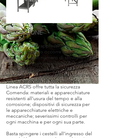
DESCRIZIONE
La Linea ACRS rappresenta la soluzione
migliore quando occorre lavare presto
e bene un gran numero di stoviglie
con costi d’esercizio ridotti. Disponibili
con diverse capacità di produzione
oraria, tutti i modelli sono caratterizzati
da un alto grado di automazione. La
Linea ACRS offre tutta la sicurezza
Comenda: materiali e apparecchiature
resistenti all’usura del tempo e alla
corrosione; dispositivi di sicurezza per
le apparecchiature elettriche e
meccaniche; severissimi controlli per
ogni macchina e per ogni sua parte.
Basta spingere i cestelli all’ingresso del