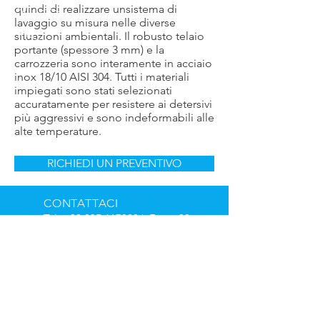
quindi di realizzare unsistema di
lavaggio su misura nelle diverse
situazioni ambientali. Il robusto telaio
portante (spessore 3 mm) e la
carrozzeria sono interamente in acciaio
inox 18/10 AISI 304. Tutti i materiali
impiegati sono stati selezionati
accuratamente per resistere ai detersivi
più aggressivi e sono indeformabili alle
alte temperature.
RICHIEDI UN PREVENTIVO
CONTATTACI
Tel.
+39 035 617000
| Fax.
+39
035 4155291
EMAIL
info@ramiweb.it
ORARI DI APERTURA