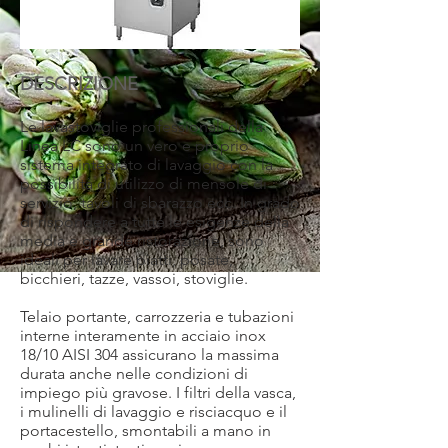
DESCRIZIONE
Le lavastoviglie professionali della
Linea LC sono un vero e proprio
sistema integrato di lavaggio con la
possibilità di utilizzo di mensole di
servizio, tavoli di sbarazzo ecc. In grado
di rispondere a tutte le esigenze della
media e grande ristorazione, sono
ideali per lavare piatti, posate,
bicchieri, tazze, vassoi, stoviglie.
Telaio portante, carrozzeria e tubazioni
interne interamente in acciaio inox
18/10 AISI 304 assicurano la massima
durata anche nelle condizioni di
impiego più gravose. I filtri della vasca,
i mulinelli di lavaggio e risciacquo e il
portacestello, smontabili a mano in