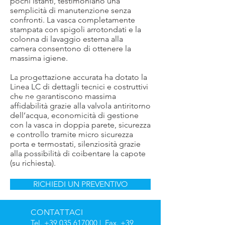
pochi istanti, testimoniano una
semplicità di manutenzione senza
confronti. La vasca completamente
stampata con spigoli arrotondati e la
colonna di lavaggio esterna alla
camera consentono di ottenere la
massima igiene.
La progettazione accurata ha dotato la
Linea LC di dettagli tecnici e costruttivi
che ne garantiscono massima
affidabilità grazie alla valvola antiritorno
dell’acqua, economicità di gestione
con la vasca in doppia parete, sicurezza
e controllo tramite micro sicurezza
porta e termostati, silenziosità grazie
alla possibilità di coibentare la capote
(su richiesta).
RICHIEDI UN PREVENTIVO
CONTATTACI
Tel.
+39 035 617000
| Fax.
+39