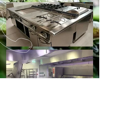
CONTATTACI
Tel.
+39 035 617000
| Fax.
+39
035 4155291