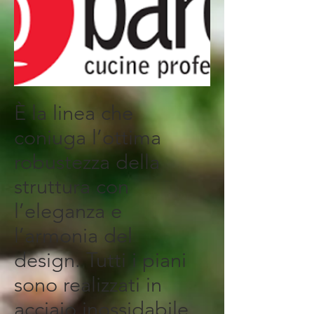
È la linea che
coniuga l’ottima
robustezza della
struttura con
l’eleganza e
l’armonia del
design. Tutti i piani
sono realizzati in
acciaio inossidabile