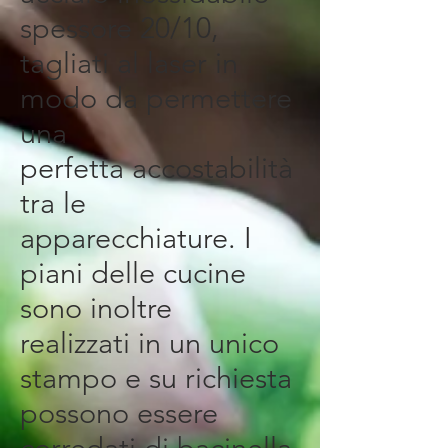
spessore 20/10,
tagliati al laser in
modo da permettere
una
perfetta accostabilità
tra le
apparecchiature. I
piani delle cucine
sono inoltre
realizzati in un unico
stampo e su richiesta
possono essere
corredati di bacinella