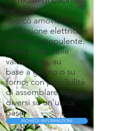
raccogli-
sporco amovibile,
accensione elettrica e
sistema autopulente.
Disponibile nelle
varianti top, su
base a giorno o su
forno, con possibilità
di assemblare top
diversi su un’unica
base.
RICHIEDI INFORMAZIONI